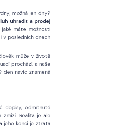
týdny, možná jen dny?
luh uhradit a prodej
 jaké máte možnosti
i v posledních dnech
 člověk může v životě
uací prochází, a naše
 den navíc znamená
né dopisy, odmítnuté
mizí. Realita je ale
 jeho konci je ztráta