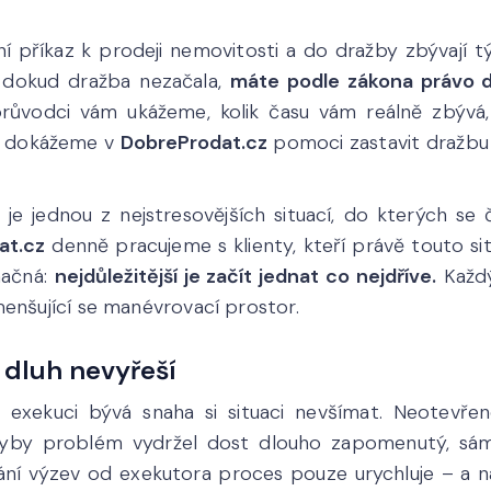
ní příkaz k prodeji nemovitosti a do dražby zbývají 
e dokud dražba nezačala,
máte podle zákona právo d
vodci vám ukážeme, kolik času vám reálně zbývá,
ám dokážeme v
DobreProdat.cz
pomoci zastavit dražbu 
je jednou z nejstresovějších situací, do kterých se
at.cz
denně pracujeme s klienty, kteří právě touto sit
načná:
nejdůležitější je začít jednat co nejdříve.
Každý
menšující se manévrovací prostor.
 dluh nevyřeší
na exekuci bývá snaha si situaci nevšímat. Neotevře
dyby problém vydržel dost dlouho zapomenutý, sám z
vání výzev od exekutora proces pouze urychluje – a na