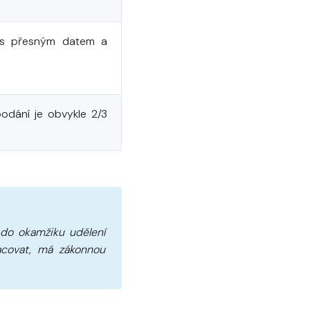
u s přesným datem a
podání je obvykle 2/3
 do okamžiku udělení
acovat, má zákonnou