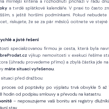
 mírnější kritéria a rozhodnutí přichází v řádu dnů
roky
a tvrdé splátkové kalendáře. V praxi to často z
šším, s ještě horšími podmínkami. Pokud nebudete m
et, riskujete, že se za pár měsíců ocitnete ve stejné 
chlé a jisté řešení
sti specializovanou firmou je cesta, která byla na
breProdat.cz
výkup nemovitosti v exekuci řešíme st
tora (úhradu provedeme přímo) a zbylá částka jde na
 vy
máte situaci vyřešenou
.
situaci před dražbou:
 proces od poptávky po výplatu trvá obvykle 5 až 
8 hodin od podpisu smlouvy a převodu na katastru.
bonitě
– neposuzujeme vaši bonitu ani registry dlužní
vní stav.