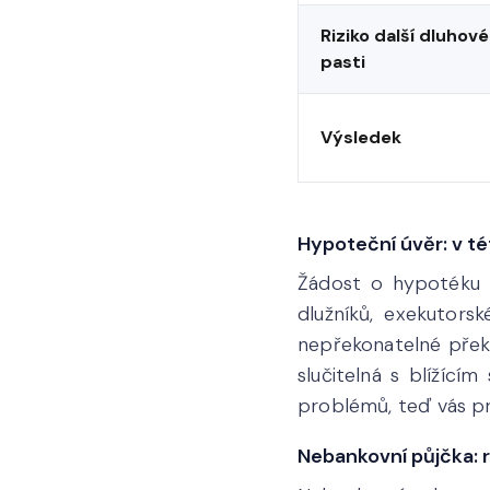
Riziko další dluhové
pasti
Výsledek
Hypoteční úvěr: v t
Žádost o hypotéku p
dlužníků, exekutors
nepřekonatelné překá
slučitelná s blížíc
problémů, teď vás 
Nebankovní půjčka: ry