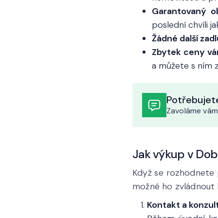
Garantovaný o
poslední chvíli ja
Žádné další zad
Zbytek ceny vá
a můžete s ním z
Potřebujete
Zavoláme vám
Jak výkup v Dobr
Když se rozhodnete p
možné ho zvládnout bě
Kontakt a konzu