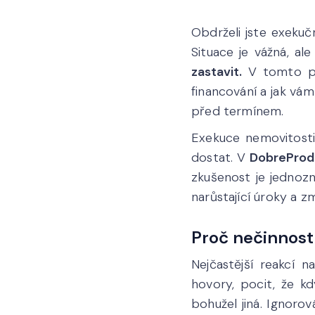
Obdrželi jste exekuč
Situace je vážná, al
zastavit.
V tomto prů
financování a jak v
před termínem.
Exekuce nemovitosti 
dostat. V
DobreProd
zkušenost je jednoz
narůstající úroky a z
Proč nečinnost
Nejčastější reakcí 
hovory, pocit, že k
bohužel jiná. Ignoro