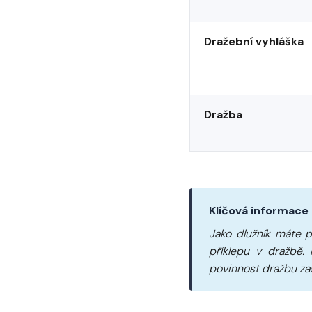
Dražební vyhláška
Dražba
Klíčová informace
Jako dlužník máte p
příklepu v dražbě.
povinnost dražbu zas