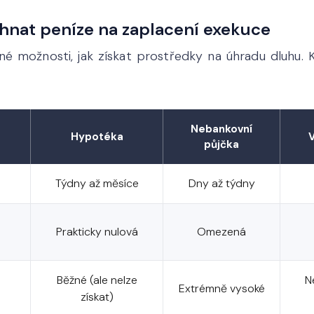
sehnat peníze na zaplacení exekuce
né možnosti, jak získat prostředky na úhradu dluhu. Ka
Nebankovní
Hypotéka
půjčka
Týdny až měsíce
Dny až týdny
Prakticky nulová
Omezená
Běžné (ale nelze
N
Extrémně vysoké
získat)