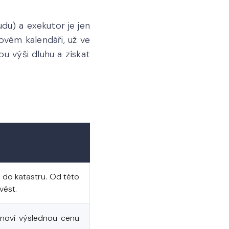
du) a exekutor je jen
ovém kalendáři, už ve
u výši dluhu a získat
 do katastru. Od této
vést.
anoví výslednou cenu