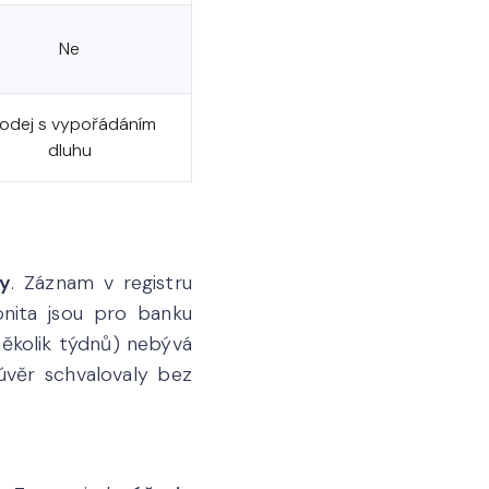
Ne
odej s vypořádáním
dluhu
ky
. Záznam v registru
onita jsou pro banku
několik týdnů) nebývá
úvěr schvalovaly bez