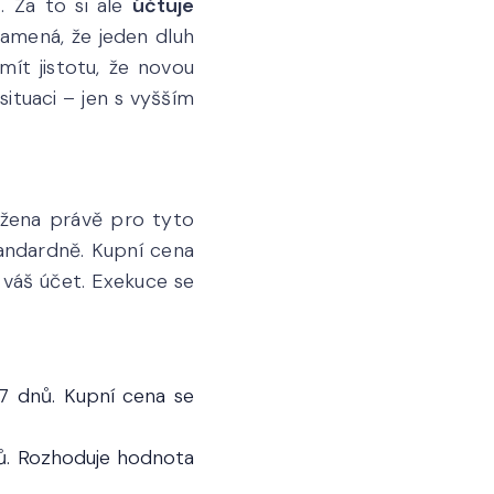
. Za to si ale
účtuje
namená, že jeden dluh
ít jistotu, že novou
situaci – jen s vyšším
vržena právě pro tyto
andardně. Kupní cena
 váš účet. Exekuce se
7 dnů. Kupní cena se
ků. Rozhoduje hodnota