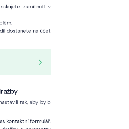
iskujete zamítnutí v
blém.
díl dostanete na účet
dražby
stavili tak, aby bylo
es kontaktní formulář.