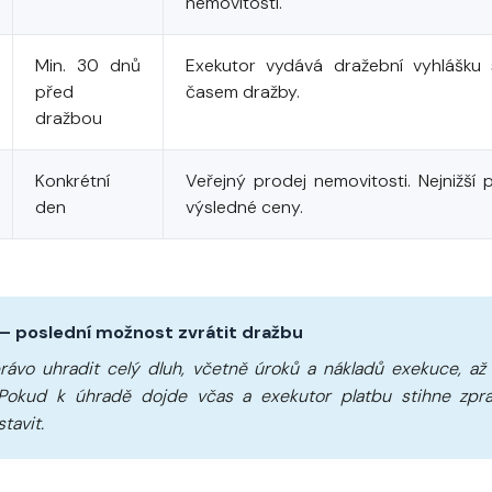
nemovitosti.
Min. 30 dnů
Exekutor vydává dražební vyhlášk
před
časem dražby.
dražbou
Konkrétní
Veřejný prodej nemovitosti. Nejnižší 
den
výsledné ceny.
 – poslední možnost zvrátit dražbu
rávo uhradit celý dluh, včetně úroků a nákladů exekuce, až
 Pokud k úhradě dojde včas a exekutor platbu stihne zpr
tavit.