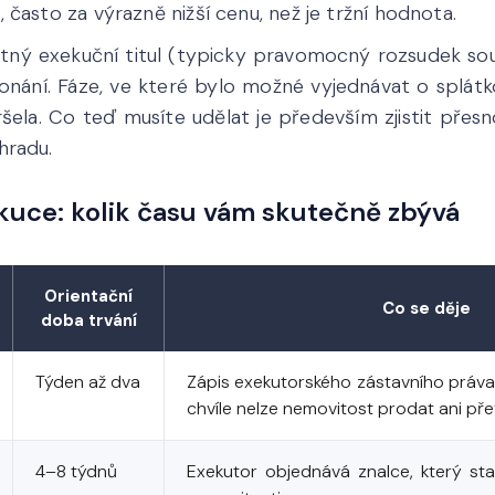
 často za výrazně nižší cenu, než je tržní hodnota.
atný exekuční titul (typicky pravomocný rozsudek sou
onání. Fáze, ve které bylo možné vyjednávat o splátk
šela. Co teď musíte udělat je především zjistit přesno
hradu.
kuce: kolik času vám skutečně zbývá
Orientační
Co se děje
doba trvání
Týden až dva
Zápis exekutorského zástavního práva
chvíle nelze nemovitost prodat ani pře
4–8 týdnů
Exekutor objednává znalce, který st