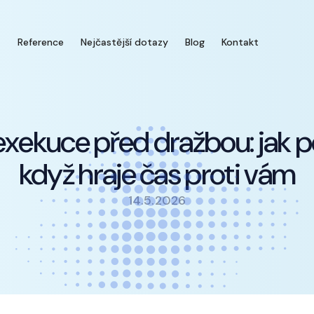
á
Reference
Nejčastější dotazy
Blog
Kontakt
exekuce před dražbou: jak 
když hraje čas proti vám
14.5.2026