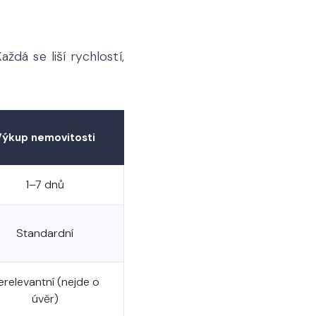
ždá se liší rychlostí,
Výkup nemovitosti
1–7 dnů
Standardní
erelevantní (nejde o
úvěr)