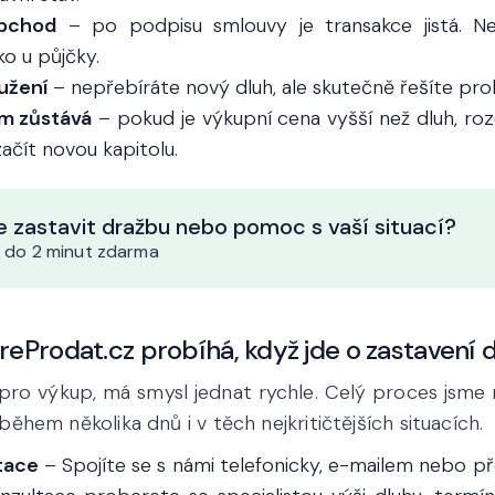
bchod
– po podpisu smlouvy je transakce jistá. Ner
ko u půjčky.
lužení
– nepřebíráte nový dluh, ale skutečně řešíte pro
m zůstává
– pokud je výkupní cena vyšší než dluh, roz
ačít novou kapitolu.
 zastavit dražbu nebo pomoc s vaší situací?
 do 2 minut zdarma
eProdat.cz probíhá, když jde o zastavení 
ro výkup, má smysl jednat rychle. Celý proces jsme na
hem několika dnů i v těch nejkritičtějších situacích.
ltace
– Spojíte se s námi telefonicky, e-mailem nebo př