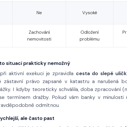
Ne
Vysoké
Zachování
Odložení
Pr
nemovitosti
problému
éto situaci prakticky nemožný
ři aktivní exekuci je zpravidla
cesta do slepé ulič
ké zástavní právo zapsané v katastru a narušená b
žky. I kdyby teoreticky schválila, doba zpracování (
ím se termínem dražby. Pokud vám banky v minulosti 
pravděpodobně odmítnou.
chlejší, ale často past