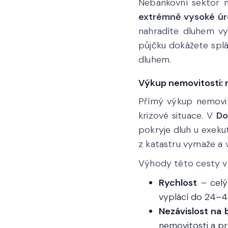
Nebankovní sektor má
extrémně vysoké ú
nahradíte dluhem vy
půjčku dokážete splác
dluhem.
Výkup nemovitosti: ry
Přímý výkup nemovito
krizové situace. V
Do
pokryje dluh u exeku
z katastru vymaže a
Výhody této cesty v 
Rychlost
– celý
vyplácí do 24–4
Nezávislost na 
nemovitosti a prá